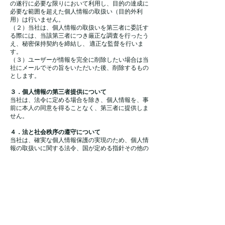
の遂行に必要な限りにおいて利用し、目的の達成に
必要な範囲を超えた個人情報の取扱い（目的外利
用）は行いません。
（２）当社は、個人情報の取扱いを第三者に委託す
る際には、当該第三者につき厳正な調査を行ったう
え、秘密保持契約を締結し、 適正な監督を行いま
す。
（３）ユーザーが情報を完全に削除したい場合は当
社にメールでその旨をいただいた後、削除するもの
とします。
３．個人情報の第三者提供について
当社は、法令に定める場合を除き、個人情報を、事
前に本人の同意を得ることなく、第三者に提供しま
せん。
４．法と社会秩序の遵守について
当社は、確実な個人情報保護の実現のため、個人情
報の取扱いに関する法令、国が定める指針その他の
規範を遵守します
５．個人情報の安全な管理について
当社は、個人情報を厳重に管理・保護します。個人
情報の漏えい、 滅失又はき損の防止及び是正に関し
て、社内規程類に基づき合理的な安全対策を講ずる
とともに、万一問題が発生した時には速やかに 対処
します。