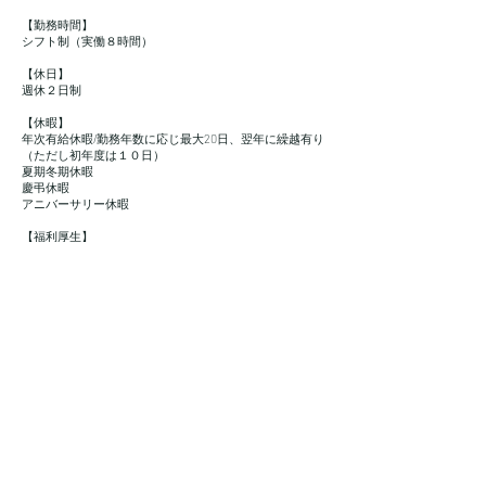
【勤務時間】
シフト制（実働８時間）
【休日】
週休２日制
【休暇】
年次有給休暇/勤務年数に応じ最大20日、翌年に繰越有り
（ただし初年度は１０日）
夏期冬期休暇
慶弔休暇
アニバーサリー休暇
【福利厚生】
各種社会保険、育児・介護休暇制度など
【備考】
ご興味をお持ちの方は
お問い合わせください。
株式会社キャズ
〒135-0048
東京都江東区門前仲町１－２－８GKビル ３F
TEL 03-6458-8201 FAX 03-6458-8205(受付時間10:00～19:00)