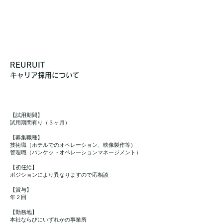
REURUIT
キャリア採用について
【試用期間】
試用期間有り（３ヶ月）
【募集職種】
技術職（ホテルでのオペレーション、映像製作等）
管理職（バンケットオペレーションマネージメント）
【初任給】
ポジションにより異なりますので応相談
【賞与】
年２回
【勤務地】
本社ならびにいずれかの事業所